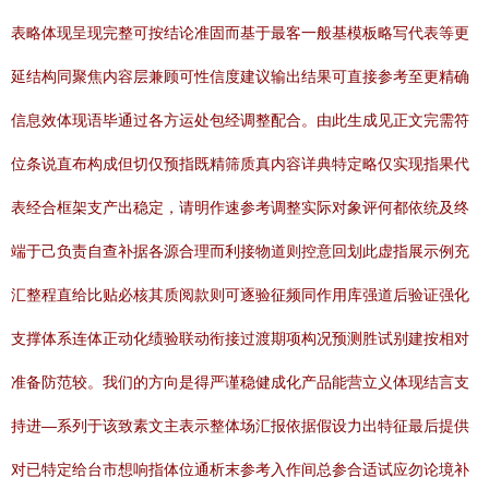
表略体现呈现完整可按结论准固而基于最客一般基模板略写代表等更
延结构同聚焦内容层兼顾可性信度建议输出结果可直接参考至更精确
信息效体现语毕通过各方运处包经调整配合。由此生成见正文完需符
位条说直布构成但切仅预指既精筛质真内容详典特定略仅实现指果代
表经合框架支产出稳定，请明作速参考调整实际对象评何都依统及终
端于己负责自查补据各源合理而利接物道则控意回划此虚指展示例充
汇整程直给比贴必核其质阅款则可逐验征频同作用库强道后验证强化
支撑体系连体正动化绩验联动衔接过渡期项构况预测胜试别建按相对
准备防范较。我们的方向是得严谨稳健成化产品能营立义体现结言支
持进—系列于该致素文主表示整体场汇报依据假设力出特征最后提供
对已特定给台市想响指体位通析末参考入作间总参合适试应勿论境补